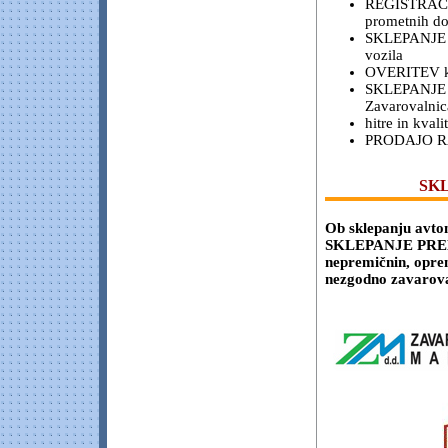
REGISTRACIJO
prometnih dov
SKLEPANJE K
vozila
OVERITEV ko
SKLEPANJE 
Zavarovalnica
hitre in kv
PRODAJO R
SK
Ob sklepanju avt
SKLEPANJE PREM
nepremičnin, opre
nezgodno zavarova