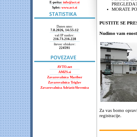
E-pošta:
info@act.si
PREGLEDA
Splet:
www.act.si
MORATE PO
PUSTITE SE PRE
Danes smo:
7.8.2026, 14:55:12
Nudimo vam enostav
vaš IP naslov:
216.73.216.228
števec obiskov:
224591
AVTO.net
AMZS.si
Zavarovalnica Maribor
Zavarovalnica Triglav
Zavarovalnica AdriaticSlovenica
Za vas bomo opravil
registracije.