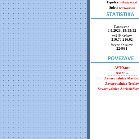
E-pošta:
info@act.si
Splet:
www.act.si
Danes smo:
8.8.2026, 19:33:32
vaš IP naslov:
216.73.216.62
števec obiskov:
224691
AVTO.net
AMZS.si
Zavarovalnica Maribo
Zavarovalnica Triglav
Zavarovalnica AdriaticSlov