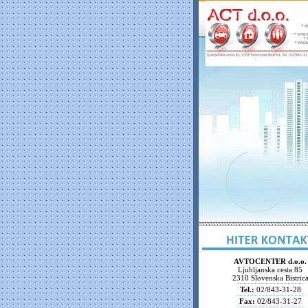
AVTOCENTER d.o.o.
Ljubljanska cesta 85
2310 Slovenska Bistric
Tel.:
02/843-31-28
Fax:
02/843-31-27